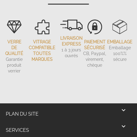
LIVRAISON
VERRE
VITRAGE
PAIEMENT
EMBALLAGE
EXPRESS
DE
COMPATIBLE
SÉCURISÉ
Emballage
1 à 3 jours
QUALITÉ
TOUTES
CB, Paypal,
100%%
ouvrés
Garantie
MARQUES
virement,
sécure
produit
chèque
verrier

PLAN DU SITE

SERVICES