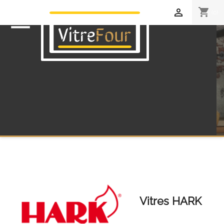
shopping_cart

(0)

Vitres HARK