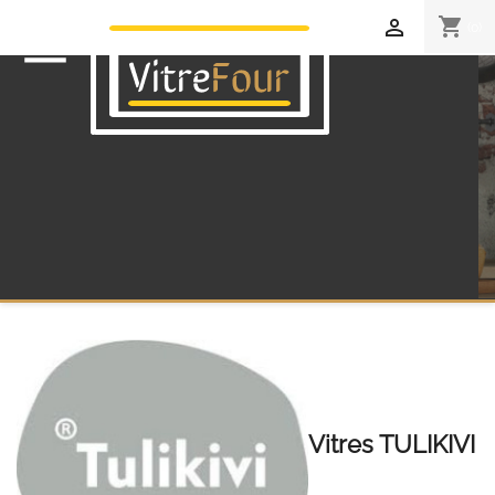
shopping_cart

(0)

Vitres TULIKIVI