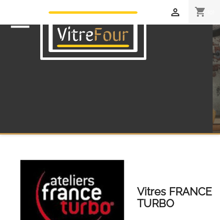
shopping_cart

(0)

Vitres FRANCE
TURBO