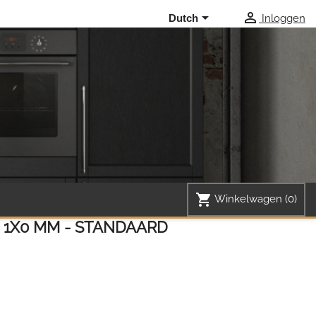


Inloggen
Dutch
shopping_cart
Winkelwagen
(0)
 1X0 MM - STANDAARD